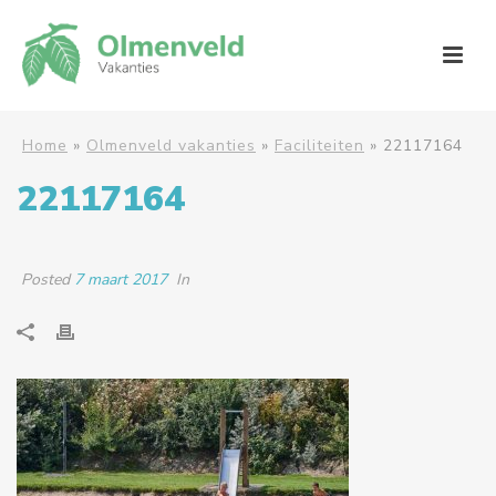
Home
»
Olmenveld vakanties
»
Faciliteiten
»
22117164
22117164
Posted
7 maart 2017
In