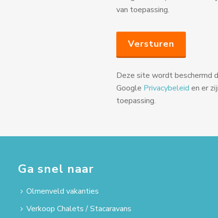
van toepassing.
Deze site wordt beschermd
Google
Privacybeleid
en er zi
toepassing.
Ga snel naar
Olmenveld vakanties
Verkoop Chalets / Stacaravans