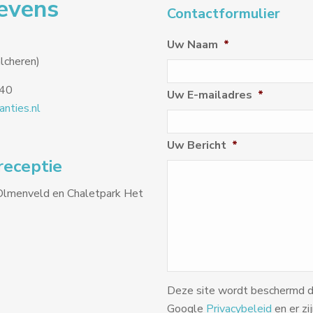
evens
Contactformulier
Uw Naam
*
lcheren)
040
Uw E-mailadres
*
nties.nl
Uw Bericht
*
receptie
Olmenveld en Chaletpark Het
Deze site wordt beschermd
Google
Privacybeleid
en er zi