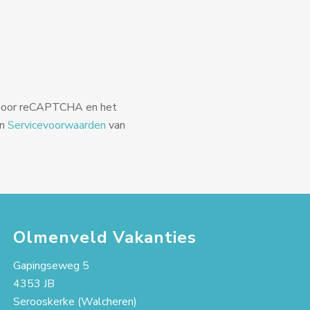
 door reCAPTCHA en het
jn
Servicevoorwaarden
van
Olmenveld Vakanties
Gapingseweg 5
4353 JB
Serooskerke (Walcheren)