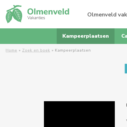
Olmenveld vak
Kampeerplaatsen
C
Home
»
Zoek en boek
»
Kampeerplaatsen