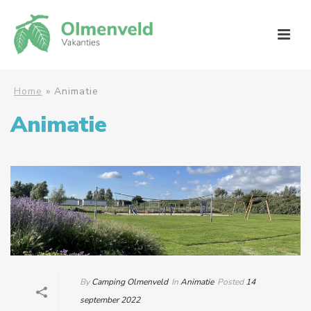
Home
»
Animatie
Animatie
By
Camping Olmenveld
In
Animatie
Posted
14
september 2022