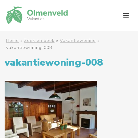
Home
»
Zoek en boek
»
Vakantiewoning
»
vakantiewoning-008
vakantiewoning-008