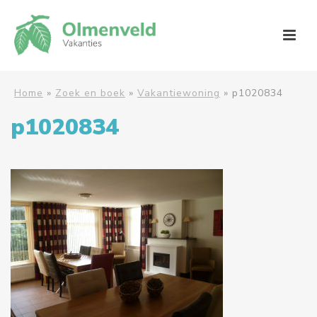
Home
»
Zoek en boek
»
Vakantiewoning
»
p1020834
p1020834