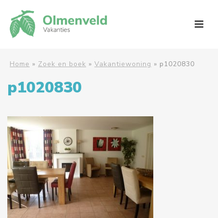
Home
»
Zoek en boek
»
Vakantiewoning
»
p1020830
p1020830