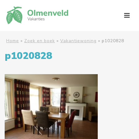
Home
»
Zoek en boek
»
Vakantiewoning
»
p1020828
p1020828