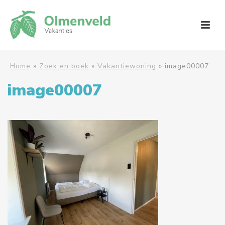
Home
»
Zoek en boek
»
Vakantiewoning
»
image00007
image00007