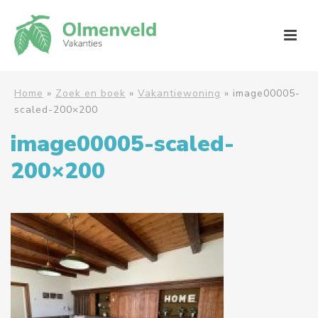
Home
»
Zoek en boek
»
Vakantiewoning
»
image00005-
scaled-200×200
image00005-scaled-
200×200