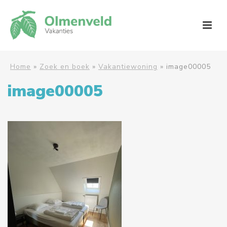
Home
»
Zoek en boek
»
Vakantiewoning
»
image00005
image00005