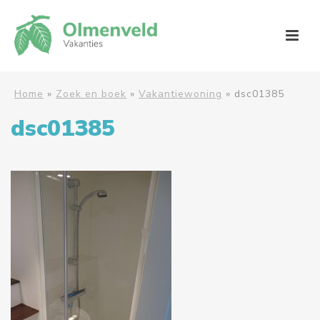
Home
»
Zoek en boek
»
Vakantiewoning
»
dsc01385
dsc01385