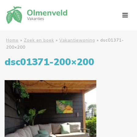
Home
»
Zoek en boek
»
Vakantiewoning
»
dsc01371-
200×200
dsc01371-200×200