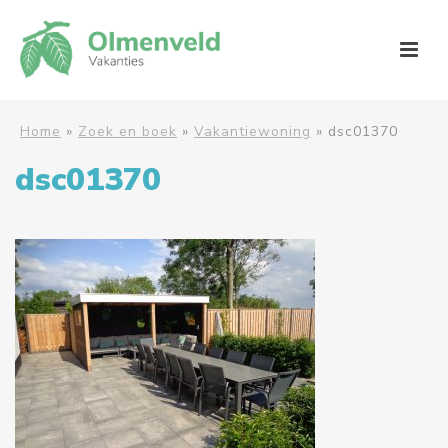
Home
»
Zoek en boek
»
Vakantiewoning
»
dsc01370
dsc01370