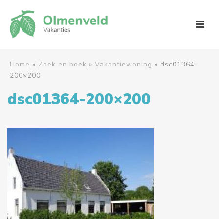
Home
»
Zoek en boek
»
Vakantiewoning
»
dsc01364-
200×200
dsc01364-200×200