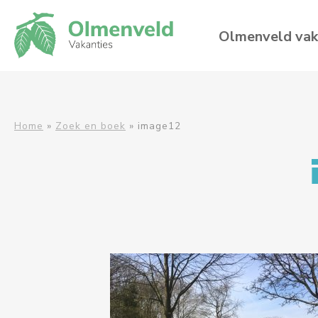
Olmenveld vak
Home
»
Zoek en boek
»
image12