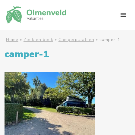
Home
»
Zoek en boek
»
Camperplaatsen
»
camper-1
camper-1