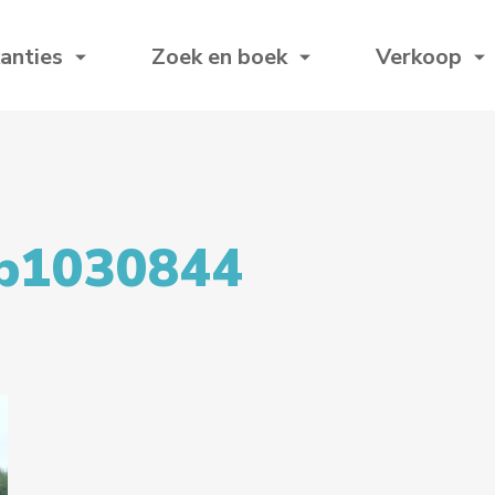
anties
Zoek en boek
Verkoop
p1030844