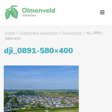
Home
»
Olmenveld vakanties
»
Faciliteiten
»
dji_0891-
580×400
dji_0891-580×400