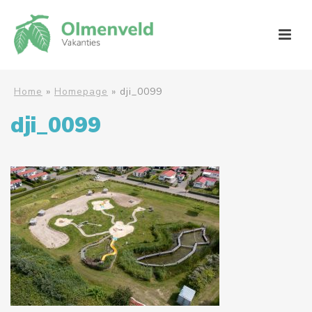
Home
»
Homepage
»
dji_0099
dji_0099