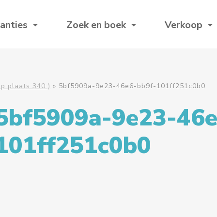
anties
Zoek en boek
Verkoop
p plaats 340 )
»
5bf5909a-9e23-46e6-bb9f-101ff251c0b0
5bf5909a-9e23-46e
101ff251c0b0