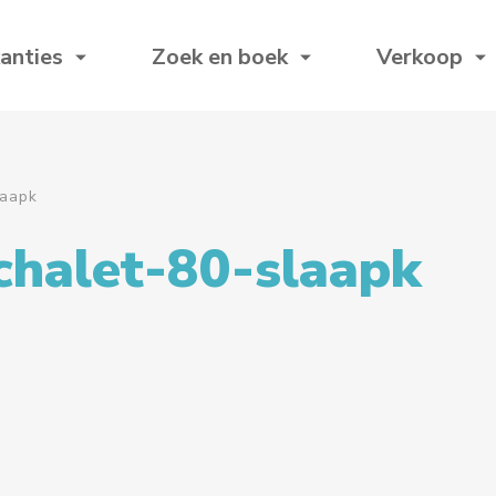
anties
Zoek en boek
Verkoop
laapk
chalet-80-slaapk