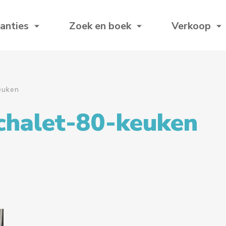
anties
Zoek en boek
Verkoop
euken
chalet-80-keuken