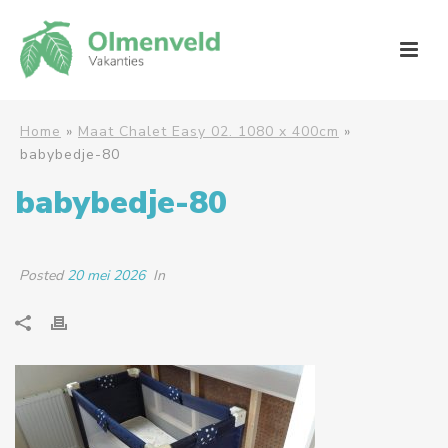
Home
»
Maat Chalet Easy 02. 1080 x 400cm
»
babybedje-80
babybedje-80
Posted
20 mei 2026
In