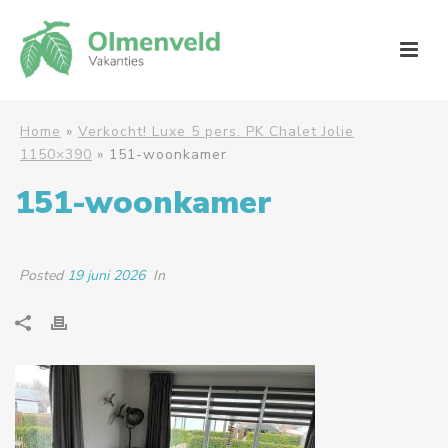
Home
»
Verkocht! Luxe 5 pers. PK Chalet Jolie
1150×390
»
151-woonkamer
151-woonkamer
Posted
19 juni 2026
In