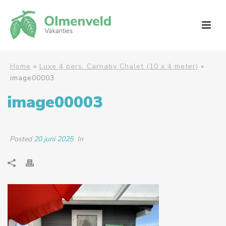
Home
»
Luxe 4 pers. Carnaby Chalet (10 x 4 meter)
»
image00003
image00003
Posted
20 juni 2025
In