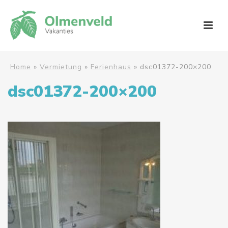
Home
»
Vermietung
»
Ferienhaus
»
dsc01372-200×200
dsc01372-200×200