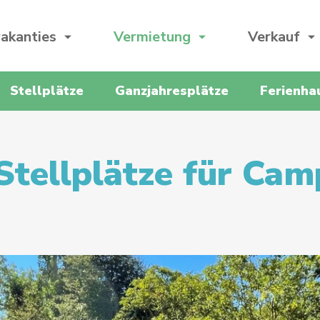
akanties
Vermietung
Verkauf
Stellplätze
Ganzjahresplätze
Ferienha
Stellplätze für Cam