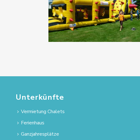
Unterkünfte
Vermietung Chalets
Ferienhaus
Ganzjahresplätze