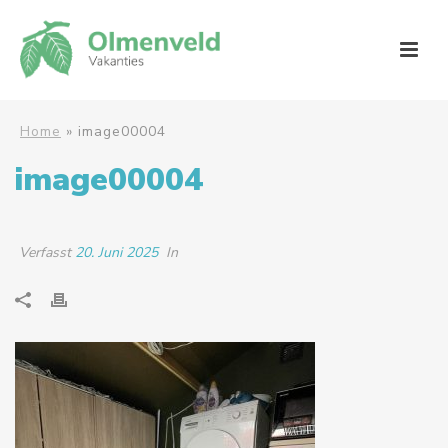
Home
»
image00004
image00004
Verfasst
20. Juni 2025
In