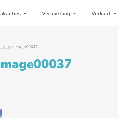
akanties
Vermietung
Verkauf
keiten
»
image00037
image00037