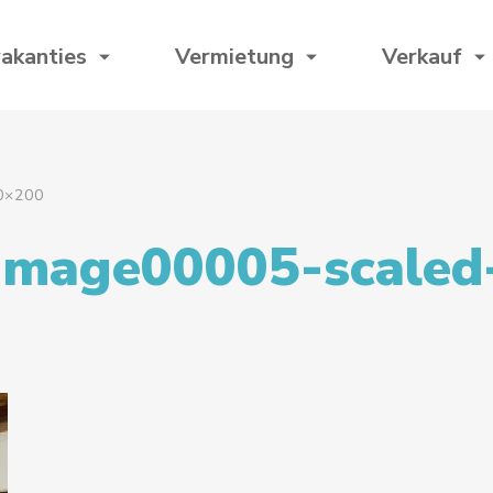
akanties
Vermietung
Verkauf
0×200
image00005-scaled