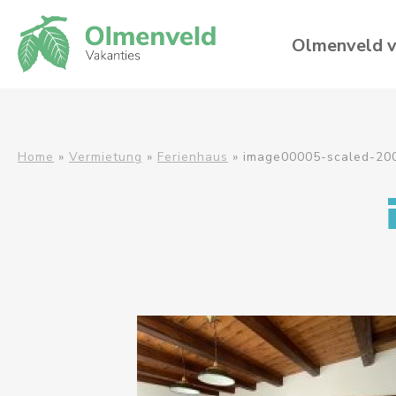
Olmenveld v
Home
»
Vermietung
»
Ferienhaus
»
image00005-scaled-20