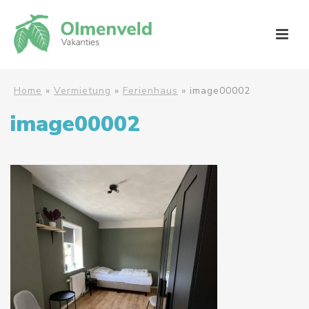
Home
»
Vermietung
»
Ferienhaus
»
image00002
image00002