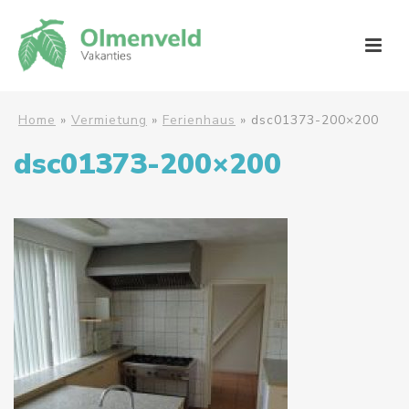
Home
»
Vermietung
»
Ferienhaus
»
dsc01373-200×200
dsc01373-200×200