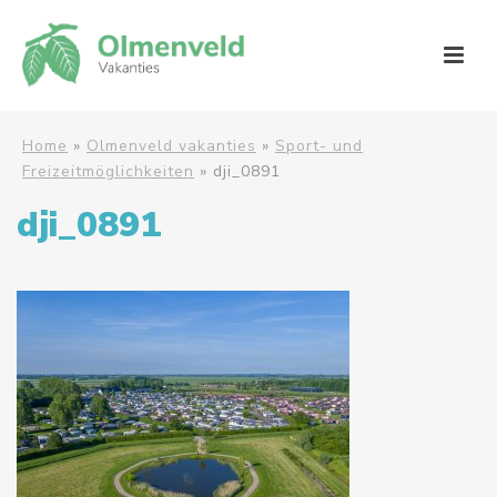
Home
»
Olmenveld vakanties
»
Sport- und
Freizeitmöglichkeiten
»
dji_0891
dji_0891