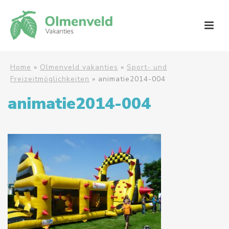
Home
»
Olmenveld vakanties
»
Sport- und
Freizeitmöglichkeiten
»
animatie2014-004
animatie2014-004