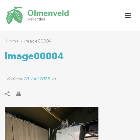
Home
»
image00004
image00004
Verfasst
20. Juni 2025
In