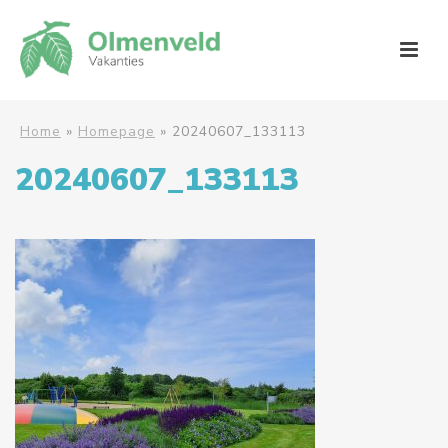
Home
»
Homepage
»
20240607_133113
20240607_133113