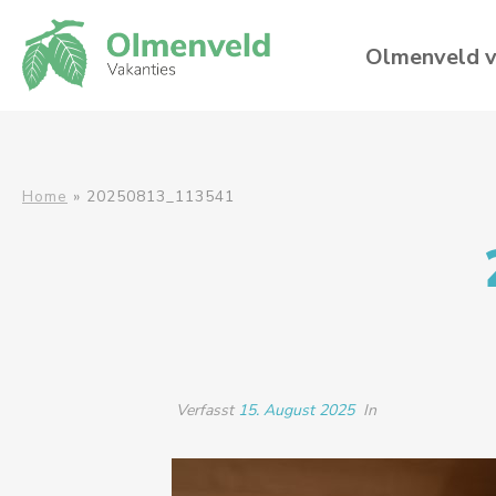
Olmenveld v
Home
»
20250813_113541
Verfasst
15. August 2025
In